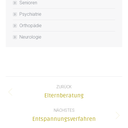
Senioren
Psychiatrie
Orthopädie
Neurologie
Kommentarnavigation
ZURÜCK
Vorheriger
Elternberatung
Beitrag:
NÄCHSTES
Nächster
Entspannungsverfahren
Beitrag: