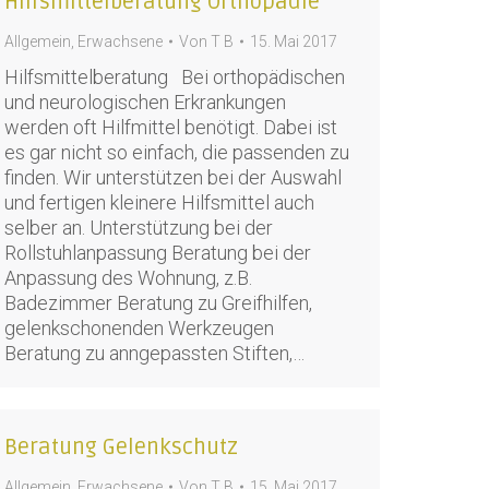
Hilfsmittelberatung Orthopädie
Allgemein
,
Erwachsene
Von
T B
15. Mai 2017
Hilfsmittelberatung Bei orthopädischen
und neurologischen Erkrankungen
werden oft Hilfmittel benötigt. Dabei ist
es gar nicht so einfach, die passenden zu
finden. Wir unterstützen bei der Auswahl
und fertigen kleinere Hilfsmittel auch
selber an. Unterstützung bei der
Rollstuhlanpassung Beratung bei der
Anpassung des Wohnung, z.B.
Badezimmer Beratung zu Greifhilfen,
gelenkschonenden Werkzeugen
Beratung zu anngepassten Stiften,…
Beratung Gelenkschutz
Allgemein
,
Erwachsene
Von
T B
15. Mai 2017