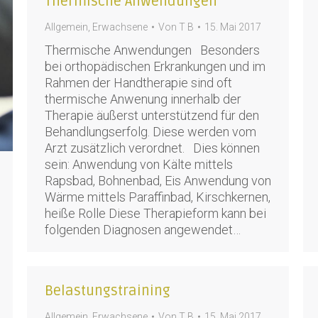
Thermische Anwendungen
Allgemein
,
Erwachsene
Von
T B
15. Mai 2017
Thermische Anwendungen Besonders
bei orthopädischen Erkrankungen und im
Rahmen der Handtherapie sind oft
thermische Anwenung innerhalb der
Therapie äußerst unterstützend für den
Behandlungserfolg. Diese werden vom
Arzt zusätzlich verordnet. Dies können
sein: Anwendung von Kälte mittels
Rapsbad, Bohnenbad, Eis Anwendung von
Wärme mittels Paraffinbad, Kirschkernen,
heiße Rolle Diese Therapieform kann bei
folgenden Diagnosen angewendet…
Belastungstraining
Allgemein
,
Erwachsene
Von
T B
15. Mai 2017